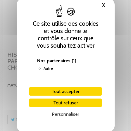
X
Masquer le
Ce site utilise des cookies
et vous donne le
contrôle sur ceux que
vous souhaitez activer
HISTOIRE DE CHOULEX A TRAVERS SA
PAROISSE. PAROISSE CATHOLIQUE DE
Nos partenaires
(1)
CHOULEX-VANDOEUVRES.
Autre
MAYOR JEAN-CLAUDE ET JOSSI-DARD ODILE
Tout accepter
Tout refuser
Personnaliser
Tweet
Partager
Pinterest