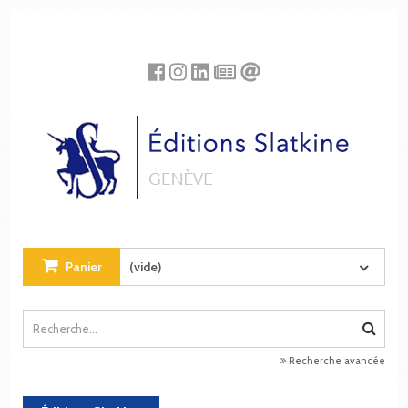
Panneau de gestion des cookies
Panier
(vide)
Recherche avancée