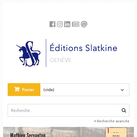
Panneau de gestion des cookies
Panier
(vide)
Recherche avancée