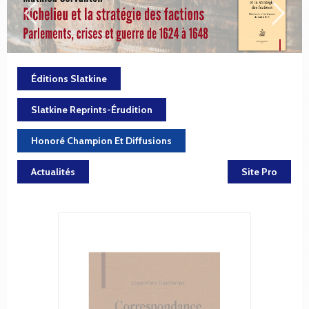
Éditions Slatkine
Slatkine Reprints-Érudition
Honoré Champion Et Diffusions
Actualités
Site Pro