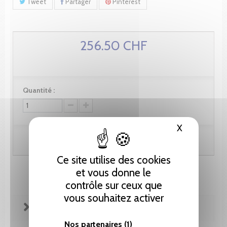
Tweet
Partager
Pinterest
256.50 CHF
Quantité :
X
Masquer le
Ajouter au panier
Ce site utilise des cookies
et vous donne le
contrôle sur ceux que
vous souhaitez activer
FICHE TECHNIQUE
Nos partenaires
(1)