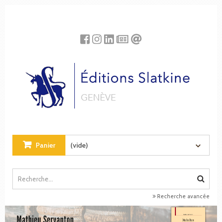
Panneau de gestion des cookies
Panier
(vide)
Recherche avancée