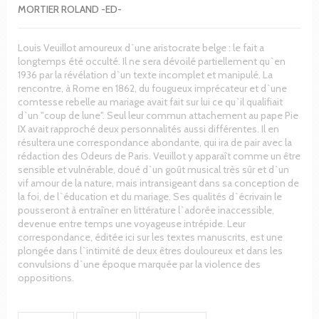
MORTIER ROLAND -ED-
Louis Veuillot amoureux d`une aristocrate belge : le fait a
longtemps été occulté. Il ne sera dévoilé partiellement qu`en
1936 par la révélation d`un texte incomplet et manipulé. La
rencontre, à Rome en 1862, du fougueux imprécateur et d`une
comtesse rebelle au mariage avait fait sur lui ce qu`il qualifiait
d`un "coup de lune". Seul leur commun attachement au pape Pie
IX avait rapproché deux personnalités aussi différentes. Il en
résultera une correspondance abondante, qui ira de pair avec la
rédaction des Odeurs de Paris. Veuillot y apparaît comme un être
sensible et vulnérable, doué d`un goût musical très sûr et d`un
vif amour de la nature, mais intransigeant dans sa conception de
la foi, de l`éducation et du mariage. Ses qualités d`écrivain le
pousseront à entraîner en littérature l`adorée inaccessible,
devenue entre temps une voyageuse intrépide. Leur
correspondance, éditée ici sur les textes manuscrits, est une
plongée dans l`intimité de deux êtres douloureux et dans les
convulsions d`une époque marquée par la violence des
oppositions.