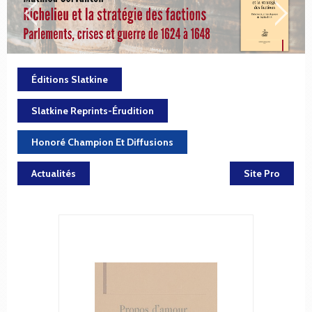
Éditions Slatkine
Slatkine Reprints-Érudition
Honoré Champion Et Diffusions
Actualités
Site Pro