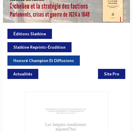
Éditions Slatkine
Slatkine Reprints-Érudition
Honoré Champion Et Diffusions
Actualités
Site Pro