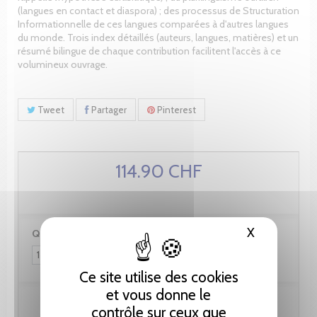
(langues en contact et diaspora) ; des processus de Structuration
Informationnelle de ces langues comparées à d'autres langues
du monde. Trois index détaillés (auteurs, langues, matières) et un
résumé bilingue de chaque contribution facilitent l'accès à ce
volumineux ouvrage.
Tweet
Partager
Pinterest
114.90 CHF
X
Masquer le
Quantité :
Ce site utilise des cookies
et vous donne le
Ajouter au panier
contrôle sur ceux que