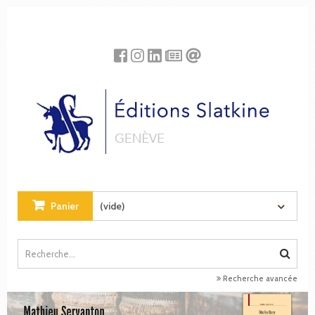
Panneau de gestion des cookies
Panier
(vide)
Recherche avancée