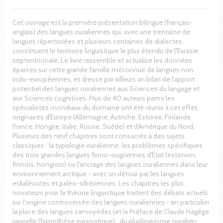
Cet ouvrage est la première présentation bilingue (français-
anglais) des langues ouraliennes qui, avec une trentaine de
langues répertoriées et plusieurs centaines de dialectes,
constituent le territoire linguistique le plus étendu de l'Eurasie
septentrionale. Le livre rassemble et actualise les données
éparses sur cette grande famille méconnue de langues non
indo-européennes, et dresse par ailleurs un bilan de l'apport
potentiel des langues ouraliennes aux Sciences du langage et
aux Sciences cognitives. Plus de 40 auteurs parmi les
spécialistes mondiaux du domaine ont été réunis à cet effet,
originaires d'Europe (Allemagne, Autriche, Estonie, Finlande,
France, Hongrie, Italie, Russie, Suède) et d'Amérique du Nord.
Plusieurs des neuf chapitres sont consacrés à des sujets
classiques : la typologie ouralienne, les problèmes spécifiques
des trois grandes langues finno-ougriennes d'État (estonien,
finnois, hongrois) ou l'ancrage des langues ouraliennes dans leur
environnement arctique - avec un détour par les langues
eskaléoutes et paléo-sibériennes. Les chapitres les plus
novateurs pour la théorie linguistique traitent des débats actuels
sur l'origine controversée des langues ouraliennes - en particulier
la place des langues samoyèdes (et la Préface de Claude Hagège
rappelle l'hypothèse eurasiatique) ; du plurilinguisme ouralien