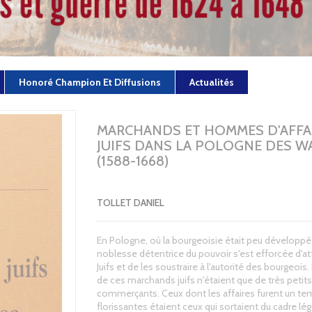
Honoré Champion Et Diffusions
Actualités
MARCHANDS ET HOMMES D'AFFA
JUIFS DANS LA POLOGNE DES W
(1588-1668)
TOLLET DANIEL
En Pologne, où la bourgeoisie était peu développée
noblesse détentrice du pouvoir s'est efforcée d'att
Juifs et de les soustraire à l'autorité des bourgeoi
de ces marchands juifs n'étaient que de très petits
commerçants. Ceux dont les affaires furent un t
florissantes étaient ceux qui sortaient du cadre lég