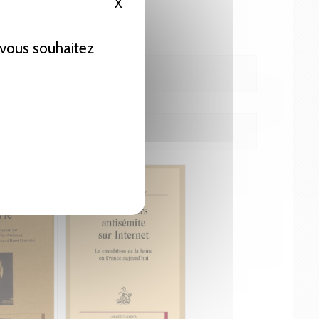
X
Masquer le bandeau des cookies
e vous souhaitez