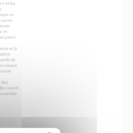
ens et les
s
mique se
s juives
ernier
, et
les parmi
tive et la
atière
chands de
La marque
pouvoir
e des
e s'ouvrit
'ensemble