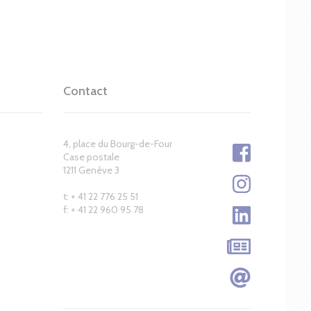
Contact
4, place du Bourg-de-Four
Case postale
1211 Genève 3
t: + 41 22 776 25 51
f: + 41 22 960 95 78