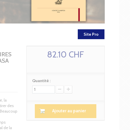
Site Pro
82.10 CHF
IRES
ASA
Quantité :
, la
irer des
Ajouter au panier
s. Beaucoup
emps
al de la