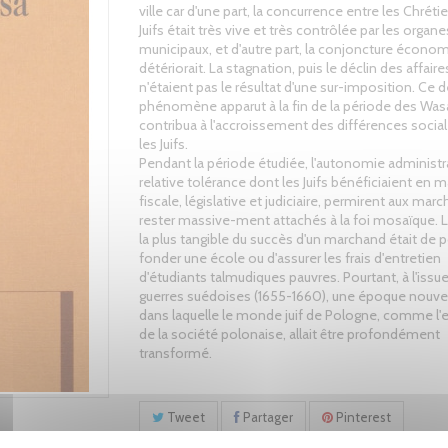
ville car d'une part, la concurrence entre les Chréti
Juifs était très vive et très contrôlée par les organe
municipaux, et d'autre part, la conjoncture écono
détériorait. La stagnation, puis le déclin des affaire
n'étaient pas le résultat d'une sur-imposition. Ce d
phénomène apparut à la fin de la période des Wasa
contribua à l'accroissement des différences socia
les Juifs.
Pendant la période étudiée, l'autonomie administra
relative tolérance dont les Juifs bénéficiaient en m
fiscale, législative et judiciaire, permirent aux mar
rester massive-ment attachés à la foi mosaïque. 
la plus tangible du succès d'un marchand était de 
fonder une école ou d'assurer les frais d'entretien
d'étudiants talmudiques pauvres. Pourtant, à l'issu
guerres suédoises (1655-1660), une époque nouvell
dans laquelle le monde juif de Pologne, comme l
de la société polonaise, allait être profondément
transformé.
Tweet
Partager
Pinterest