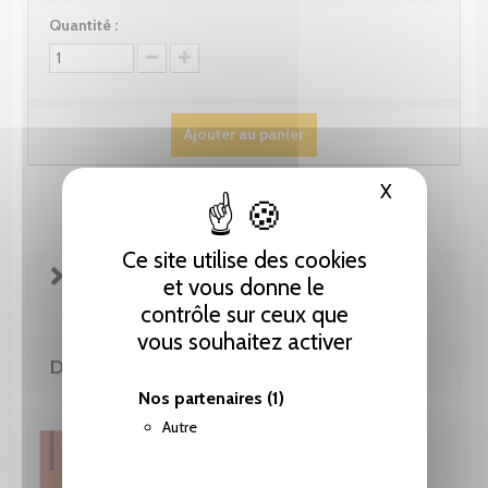
Quantité :
Ajouter au panier
X
Masquer le
Ce site utilise des cookies
FICHE TECHNIQUE
et vous donne le
contrôle sur ceux que
vous souhaitez activer
DE LA MÊME COLLECTION
Nos partenaires
(1)
Autre