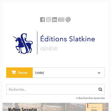
Panneau de gestion des cookies
Panier
(vide)
Recherche avancée