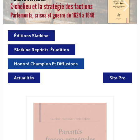
Éditions Slatkine
Slatkine Reprints-Érudition
Honoré Champion Et Diffusions
Actualités
Site Pro