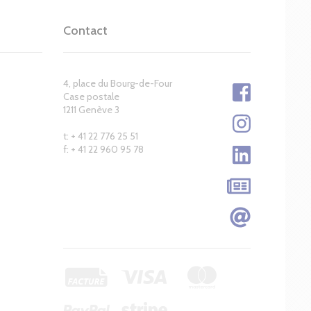
Contact
4, place du Bourg-de-Four
Case postale
1211 Genève 3
t: + 41 22 776 25 51
f: + 41 22 960 95 78