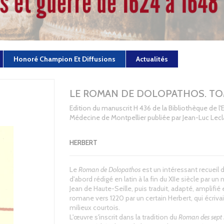
Honoré Champion Et Diffusions
Actualités
LE ROMAN DE DOLOPATHOS. TO
Edition du manuscrit H 436 de la Bibliothèque de l'
Médecine de Montpellier publiée par Jean-Luc Lec
HERBERT
Le
Roman de Dolopathos
est un intéressant recueil
d'abord rédigé en latin à la fin du XIIe siècle par un
Jean de Haute-Seille, puis traduit, adapté, amplifié
romane vers 1220 par un certain Herbert, qui écrivai
milieux courtois.
L'œuvre s'inscrit dans la tradition du
Roman des sept