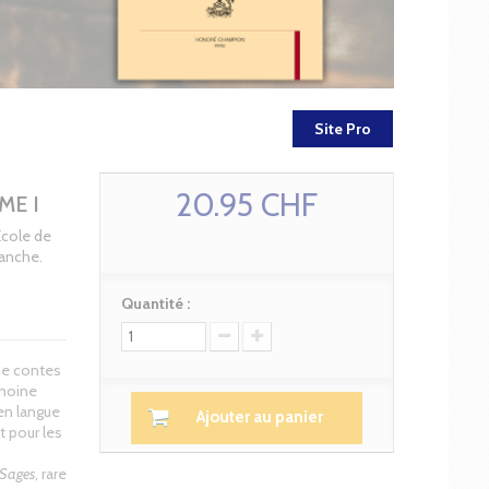
Site Pro
20.95 CHF
ME I
Ecole de
lanche.
Quantité :
 de contes
 moine
 en langue
Ajouter au panier
t pour les
 Sages
, rare