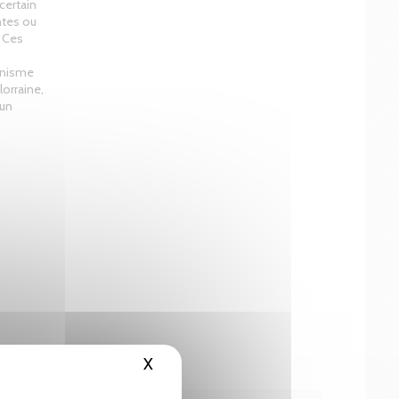
certain
ntes ou
. Ces
minisme
orraine,
 un
X
Masquer le bandeau des cookies