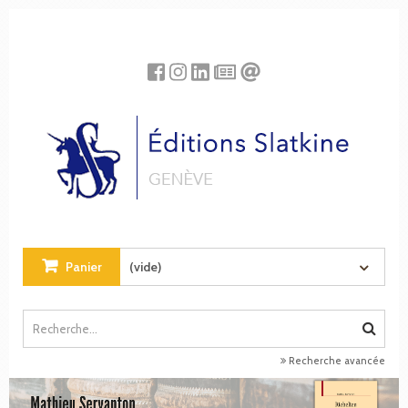
Panneau de gestion des cookies
Panier
(vide)
Recherche avancée