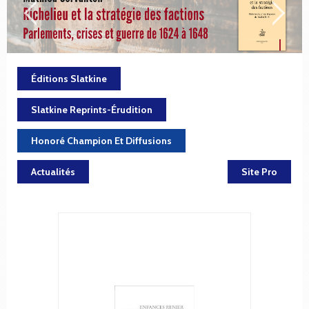
Éditions Slatkine
Slatkine Reprints-Érudition
Honoré Champion Et Diffusions
Actualités
Site Pro