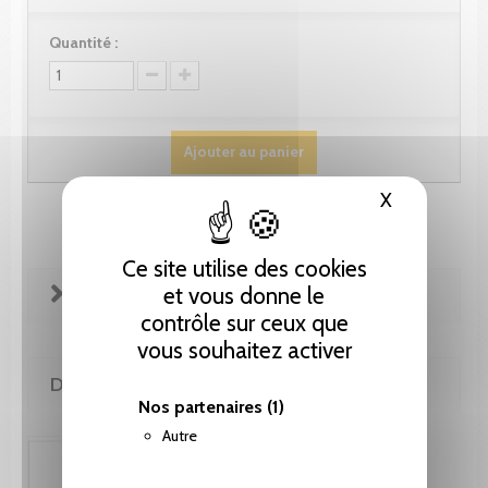
Quantité :
Ajouter au panier
X
Masquer le
Ce site utilise des cookies
et vous donne le
FICHE TECHNIQUE
contrôle sur ceux que
vous souhaitez activer
DE LA MÊME COLLECTION
Nos partenaires
(1)
Autre