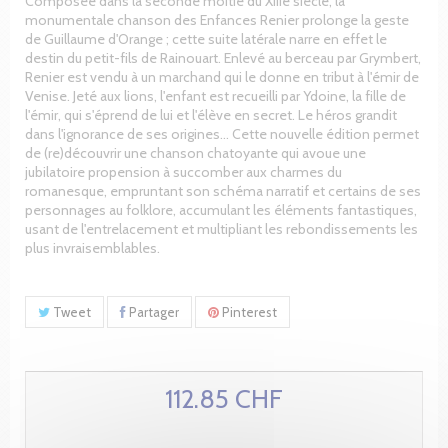
Composée dans la seconde moitié du XIIIe siècle, la
monumentale chanson des Enfances Renier prolonge la geste
de Guillaume d'Orange ; cette suite latérale narre en effet le
destin du petit-fils de Rainouart. Enlevé au berceau par Grymbert,
Renier est vendu à un marchand qui le donne en tribut à l'émir de
Venise. Jeté aux lions, l'enfant est recueilli par Ydoine, la fille de
l'émir, qui s'éprend de lui et l'élève en secret. Le héros grandit
dans l'ignorance de ses origines... Cette nouvelle édition permet
de (re)découvrir une chanson chatoyante qui avoue une
jubilatoire propension à succomber aux charmes du
romanesque, empruntant son schéma narratif et certains de ses
personnages au folklore, accumulant les éléments fantastiques,
usant de l'entrelacement et multipliant les rebondissements les
plus invraisemblables.
Tweet
Partager
Pinterest
112.85 CHF