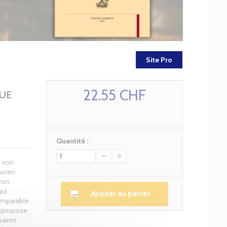
Site Pro
22.55 CHF
OUE
Quantité :
t von
urien
 von
qui
Ajouter au panier
omparable
t propose
saires