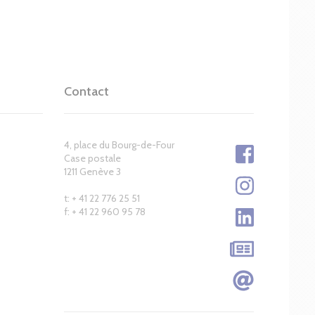
Contact
4, place du Bourg-de-Four
Case postale
1211 Genève 3
t: + 41 22 776 25 51
f: + 41 22 960 95 78