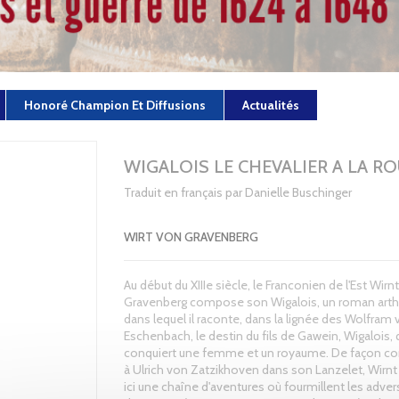
Honoré Champion Et Diffusions
Actualités
WIGALOIS LE CHEVALIER A LA R
Traduit en français par Danielle Buschinger
WIRT VON GRAVENBERG
Au début du XIIIe siècle, le Franconien de l'Est Wirn
Gravenberg compose son Wigalois, un roman arth
dans lequel il raconte, dans la lignée des Wolfram
Eschenbach, le destin du fils de Gawein, Wigalois, 
conquiert une femme et un royaume. De façon c
à Ulrich von Zatzikhoven dans son Lanzelet, Wirn
ici une chaîne d'aventures où fourmillent les adver