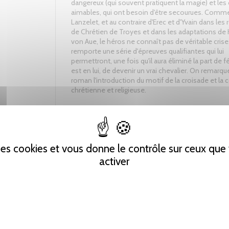
dangereux (qui souvent pratiquent la magie) et le
aimables, qui ont besoin d'être secourues. Comm
Lanzelet, et au contraire d'Erec et d'Yvain dans le
de Chrétien de Troyes et dans les adaptations d
von Aue, le héros ne connaît pas de véritable crise. 
remporte une série d'épreuves qualifiantes qui lui
permettront, une fois qu'il aura éliminé la part de f
est en lui, de devenir un vrai chevalier. On remarqu
roman l'introduction du motif de la croisade et la 
chrétienne et religieuse.
Tweet
Partager
Pinterest
 des cookies et vous donne le contrôle sur ceux qu
activer