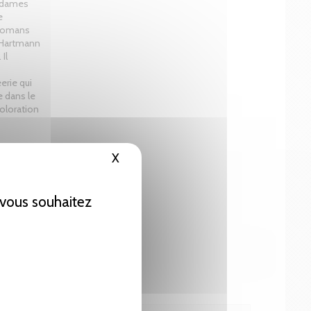
s dames
e
s romans
e Hartmann
Il
éerie qui
e dans le
coloration
X
Masquer le bandeau des cookies
e vous souhaitez