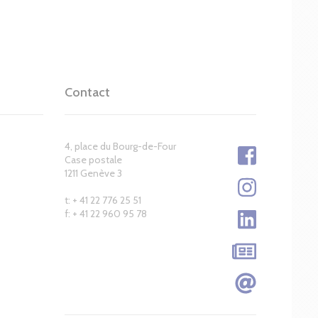
Contact
4, place du Bourg-de-Four
Case postale
1211 Genève 3
t: + 41 22 776 25 51
f: + 41 22 960 95 78