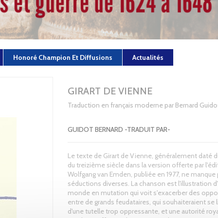
Honoré Champion Et Diffusions
Actualités
GIRART DE VIENNE
Traduction en français moderne par Bernard Guido
GUIDOT BERNARD -TRADUIT PAR-
Le texte de Girart de Vienne, généralement daté 
du treizième siècle dans la version offerte par l'éd
Wolfgang van Emden, publiée en 1977, ne manque 
séductions diverses. La chanson est l'illustration d
monde en mutation qui voit s'exacerber des oppo
entre de grands feudataires, qui souhaiteraient se l
d'une tutelle trop oppressante, et une autorité roya