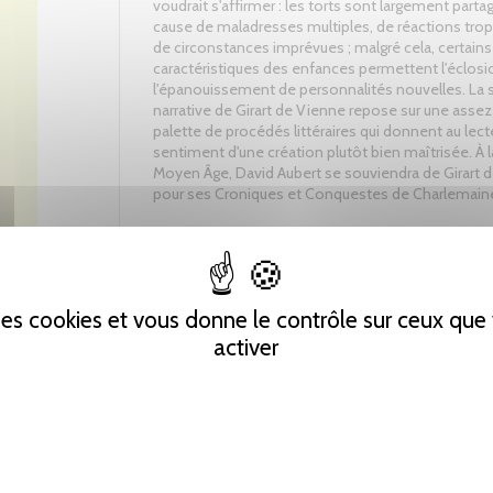
voudrait s'affirmer : les torts sont largement partag
cause de maladresses multiples, de réactions trop
de circonstances imprévues ; malgré cela, certains
caractéristiques des enfances permettent l'éclosi
l'épanouissement de personnalités nouvelles. La 
narrative de Girart de Vienne repose sur une assez
palette de procédés littéraires qui donnent au lect
sentiment d'une création plutôt bien maîtrisée. À l
Moyen Âge, David Aubert se souviendra de Girart 
pour ses Croniques et Conquestes de Charlemain
Tweet
Partager
Pinterest
 des cookies et vous donne le contrôle sur ceux qu
activer