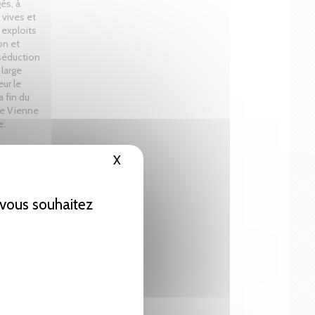
és, à
 vives et
 exploits
on et
séduction
 large
eur le
a fin du
de Vienne
e.
X
Masquer le bandeau des cookies
e vous souhaitez