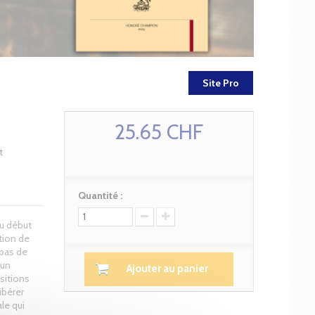
Site Pro
25.65 CHF
t
Quantité :
du début
ition de
pas de
'un
Ajouter au panier
sitions
ibérer
le qui