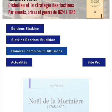
Éditions Slatkine
Slatkine Reprints-Érudition
Honoré Champion Et Diffusions
Actualités
Site Pro