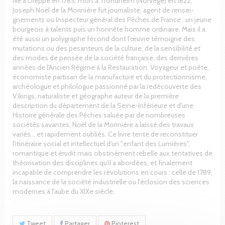
Né à Dieppe en 1765, mort à Trondheim (Norvège) en 1822,
Joseph Noël de la Morinière fut journaliste, agent de rensei-
gnements ou Inspecteur général des Pêches de France : un jeune
bourgeois à talents puis un honnête homme ordinaire. Mais il a
été aussi un polygraphe fécond dont l'œuvre témoigne des
mutations ou des pesanteurs de la culture, de la sensibilité et
des modes de pensée de la société française, des dernières
années de l'Ancien Régime à la Restauration. Voyageur et poète,
économiste partisan de la manufacture et du protectionnisme,
archéologue et philologue passionné par la redécouverte des
Vikings, naturaliste et géographe auteur de la première
description du département de la Seine-Inférieure et d'une
Histoire générale des Pêches saluée par de nombreuses
sociétés savantes, Noël de la Morinière a laissé des travaux
variés… et rapidement oubliés. Ce livre tente de reconstituer
l'itinéraire social et intellectuel d'un "enfant des Lumières",
romantique et érudit mais obstinément rebelle aux tentatives de
théorisation des disciplines qu'il a abordées, et finalement
incapable de comprendre les révolutions en cours : celle de 1789,
la naissance de la société industrielle ou l'éclosion des sciences
modernes à l'aube du XIXe siècle.
Tweet
Partager
Pinterest