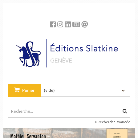
Panneau de gestion des cookies
Panier
(vide)
Recherche avancée