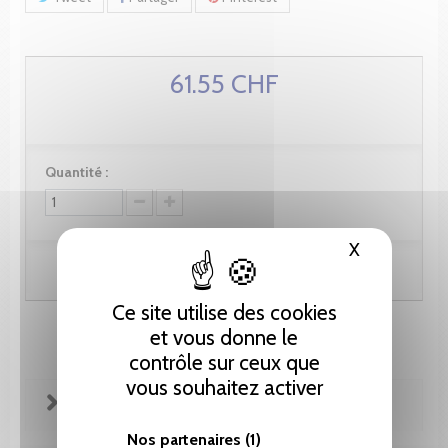
61.55 CHF
Quantité :
X
Masquer le
Ajouter au panier
Ce site utilise des cookies
et vous donne le
contrôle sur ceux que
vous souhaitez activer
FICHE TECHNIQUE
Nos partenaires
(1)