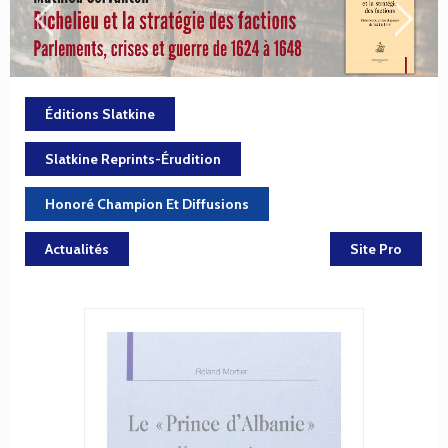
Éditions Slatkine
Slatkine Reprints-Érudition
Honoré Champion Et Diffusions
Actualités
Site Pro