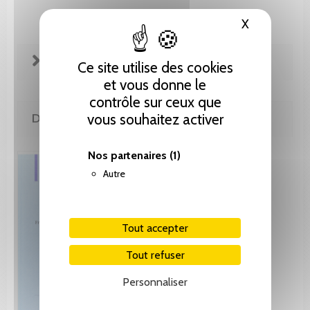
X
Masquer le
FICHE TECHNIQUE
Ce site utilise des cookies
et vous donne le
contrôle sur ceux que
vous souhaitez activer
DE LA MÊME COLLECTION
Nos partenaires
(1)
Autre
Tout accepter
Tout refuser
Personnaliser