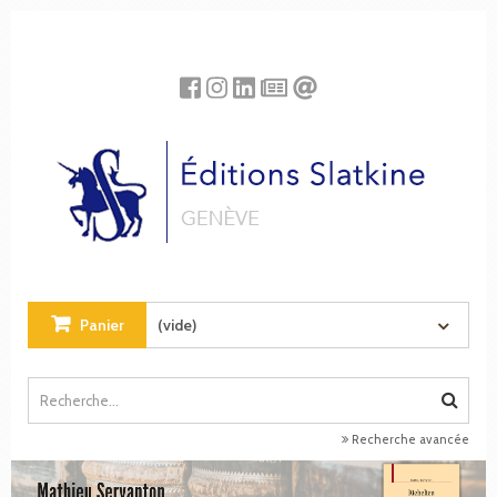
Panneau de gestion des cookies
Panier
(vide)
Recherche avancée