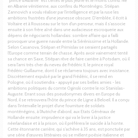
"prince d'Albanie" est certes le plus jeune et le moins connu. Né
en Albanie vénitienne, aux confins du Monténégro, Stiépan
Zannovich a voulu réaliser par l'intelligence et par la ruse les
ambitions frustrées d'une jeunesse obscure. D'emblée, il écrit à
Voltaire et à Rousseau sur le ton d'un penseur, mais il s'associe
ensuite à son frère aîné dans une audacieuse escroquerie aux
dépens de négociants hollandais: sombre affaire qui a failli
provoquer une guerre navale entre la Sérénissime et la Hollande.
Selon Casanova, Stiépan et Primislav se seraient partagés
l'Europe comme terrain de chasse. Après avoir vainement tenté
sa chance en Saxe, Stiépan rêve de faire carrière à Potsdam, où il
sera l'ami très cher du neveu de Frédéric II, le prince royal
Frédéric-Guillaume, dont il se réclamera toujours avec insistance.
Discrètement expulsé par le grand Frédéric, il se rend en
Pologne, où il soutiendra - appuyé par ses belles amies - les
ambitions politiques du comte Oginski contre le roi Stanislas-
Auguste. Errant sous des pseudonymes divers en Europe du
Nord, il se retrouvera l'hôte du prince de Ligne à Beloeil. Il a conçu
dans l'intervalle le projet d'une fourniture de soldats
monténégrins, à l'Autriche d'abord, aux Etats Généraux de
Hollande ensuite: imprudence qui va le livrer à la justice
néerlandaise et à la prison, où il préférera le suicide à la honte.
Cette étonnante carrière, qui s'achève à 35 ans, est ponctuée par
une série d'œuvres littéraires où se mêlent poésie italienne et