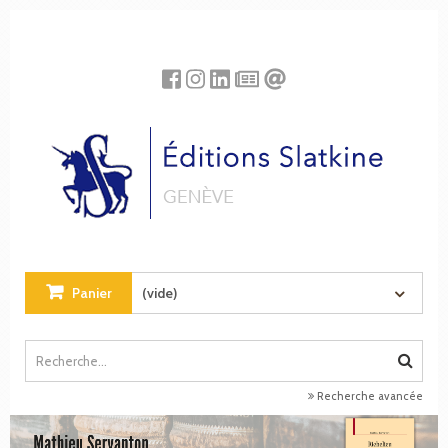
Panneau de gestion des cookies
Panier
(vide)
Recherche avancée