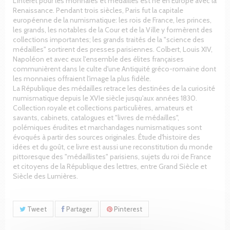
L'intérêt pour les monnaies et médailles est né en Europe avec la
Renaissance. Pendant trois siècles, Paris fut la capitale
européenne de la numismatique: les rois de France, les princes,
les grands, les notables de la Cour et de la Ville y formèrent des
collections importantes; les grands traités de la "science des
médailles" sortirent des presses parisiennes. Colbert, Louis XIV,
Napoléon et avec eux l'ensemble des élites françaises
communièrent dans le culte d'une Antiquité gréco-romaine dont
les monnaies offraient l'image la plus fidèle.
La République des médailles retrace les destinées de la curiosité
numismatique depuis le XVIe siècle jusqu'aux années 1830.
Collection royale et collections particulières, amateurs et
savants, cabinets, catalogues et "livres de médailles",
polémiques érudites et marchandages numismatiques sont
évoqués à partir des sources originales. Étude d'histoire des
idées et du goût, ce livre est aussi une reconstitution du monde
pittoresque des "médaillistes" parisiens, sujets du roi de France
et citoyens de la République des lettres, entre Grand Siècle et
Siècle des Lumières.
Tweet
Partager
Pinterest