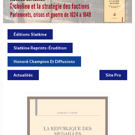
Éditions Slatkine
Slatkine Reprints-Érudition
Honoré Champion Et Diffusions
Actualités
Site Pro