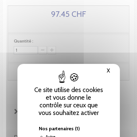
97.45 CHF
Quantité :
X
Masquer le
Ajouter au panier
Ce site utilise des cookies
et vous donne le
contrôle sur ceux que
FICHE TECHNIQUE
vous souhaitez activer
Nos partenaires
(1)
DE LA MÊME COLLECTION
Autre