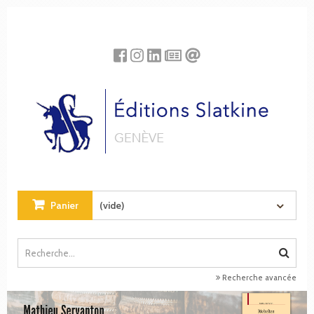
Panneau de gestion des cookies
Panier
(vide)
Recherche avancée