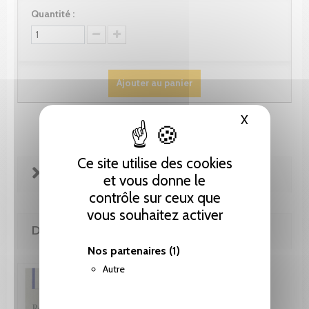
Quantité :
Ajouter au panier
X
Masquer le
Ce site utilise des cookies
FICHE TECHNIQUE
et vous donne le
contrôle sur ceux que
vous souhaitez activer
DE LA MÊME COLLECTION
Nos partenaires
(1)
Autre