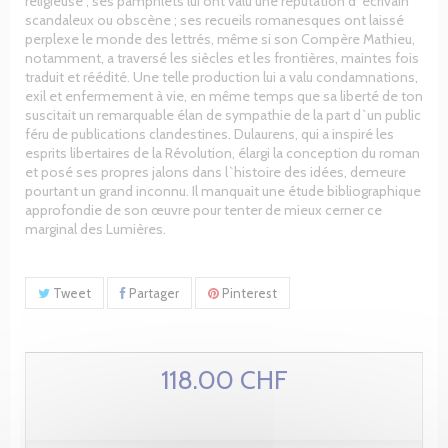
religieuse ; ses pamphlets lui ont valu une réputation d`écrivain
scandaleux ou obscène ; ses recueils romanesques ont laissé
perplexe le monde des lettrés, même si son Compère Mathieu,
notamment, a traversé les siècles et les frontières, maintes fois
traduit et réédité. Une telle production lui a valu condamnations,
exil et enfermement à vie, en même temps que sa liberté de ton
suscitait un remarquable élan de sympathie de la part d`un public
féru de publications clandestines. Dulaurens, qui a inspiré les
esprits libertaires de la Révolution, élargi la conception du roman
et posé ses propres jalons dans l`histoire des idées, demeure
pourtant un grand inconnu. Il manquait une étude bibliographique
approfondie de son œuvre pour tenter de mieux cerner ce
marginal des Lumières.
Tweet
Partager
Pinterest
118.00 CHF