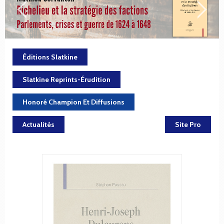
Éditions Slatkine
Slatkine Reprints-Érudition
Honoré Champion Et Diffusions
Actualités
Site Pro