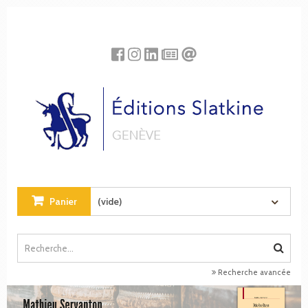
Panneau de gestion des cookies
Panier
(vide)
Recherche avancée