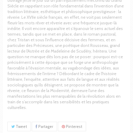
ouvrage jette le jour sur un pan injustement méconnu du Grand
Siècle en rappelant son rôle fondamental dans l'invention d'une
tradition littéraire, esthétique et philosophique prestigieuse : la
rêverie. Le XVIIe siècle français, en effet, ne voit pas seulement
fleurir les mots
rêver
et
rêverie
avec une fréquence jusque-là
inédite. Il voit encore apparaître et s'épanouir le sens actuel des
termes, tandis que se met en place, dans le roman pastoral,
chez Tristan et sous l'influence décisive des femmes, et en
particulier des Précieuses, une poétique dont Rousseau, grand
lecteur de l'
Astrée
et de Madeleine de Scudéry, héritera. Une
question ne manque dès lors pas de se poser : pourquoi est-ce
précisément à cette époque que se forge une anthropologie
favorable à l'évasion mentale, au vagabondage des idées, aux
frémissements de l'intime ? Débordant le cadre de l'histoire
littéraire, l'enquête, attentive aux faits de langue et aux réalités
sociologiques qu'ils désignent, se propose de montrer que la
rêverie, ce fleuron de la Modernité, demeure l'une des
manifestations les plus remarquables de la révolution alors en
train de s'accomplir dans les sensibilités et les pratiques
culturelles.
Tweet
Partager
Pinterest