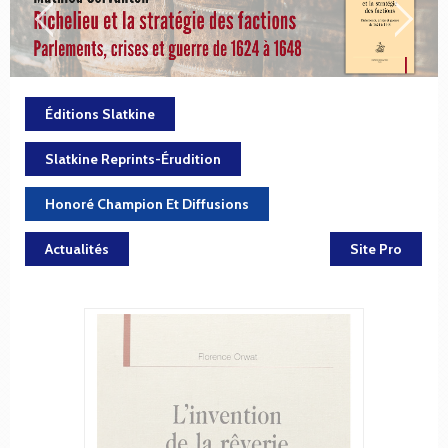
Éditions Slatkine
Slatkine Reprints-Érudition
Honoré Champion Et Diffusions
Actualités
Site Pro