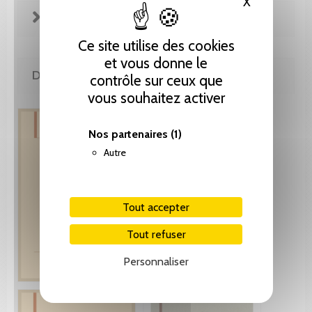
X
Masquer le
FICHE TECHNIQUE
Ce site utilise des cookies
et vous donne le
DE LA MÊME COLLECTION
contrôle sur ceux que
vous souhaitez activer
Nos partenaires
(1)
Autre
Tout accepter
Tout refuser
Personnaliser