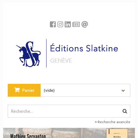
Panneau de gestion des cookies
Panier
(vide)
Recherche avancée