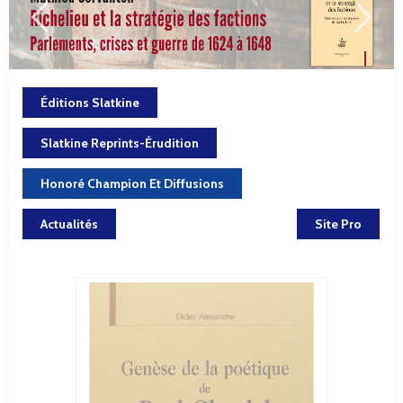
Éditions Slatkine
Slatkine Reprints-Érudition
Honoré Champion Et Diffusions
Actualités
Site Pro