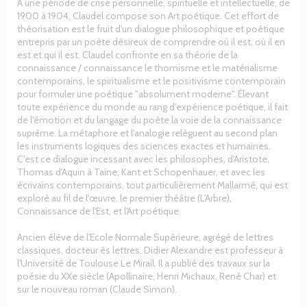
À une période de crise personnelle, spirituelle et intellectuelle, de
1900 à 1904, Claudel compose son Art poétique. Cet effort de
théorisation est le fruit d'un dialogue philosophique et poétique
entrepris par un poète désireux de comprendre où il est, où il en
est et qui il est. Claudel confronte en sa théorie de la
connaissance / connaissance le thomisme et le matérialisme
contemporains, le spiritualisme et le positivisme contemporain
pour formuler une poétique "absolument moderne". Élevant
toute expérience du monde au rang d'expérience poétique, il fait
de l'émotion et du langage du poète la voie de la connaissance
suprême. La métaphore et l'analogie relèguent au second plan
les instruments logiques des sciences exactes et humaines.
C'est ce dialogue incessant avec les philosophes, d'Aristote,
Thomas d'Aquin à Taine, Kant et Schopenhauer, et avec les
écrivains contemporains, tout particulièrement Mallarmé, qui est
exploré au fil de l'œuvre, le premier théâtre (L'Arbre),
Connaissance de l'Est, et l'Art poétique.
Ancien élève de l'Ecole Normale Supérieure, agrégé de lettres
classiques, docteur ès lettres, Didier Alexandre est professeur à
l'Université de Toulouse Le Mirail. Il a publié des travaux sur la
poésie du XXe siècle (Apollinaire, Henri Michaux, René Char) et
sur le nouveau roman (Claude Simon).