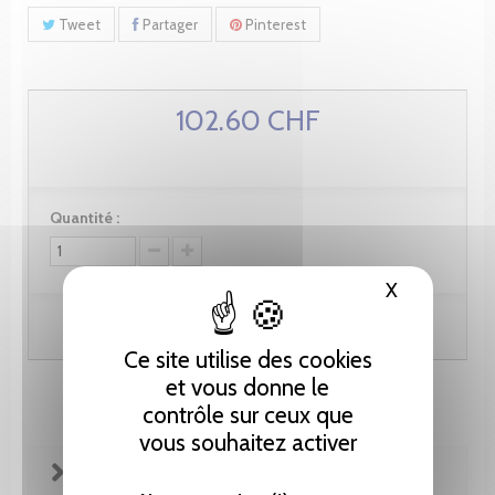
Tweet
Partager
Pinterest
102.60 CHF
Quantité :
X
Masquer le
Ajouter au panier
Ce site utilise des cookies
et vous donne le
contrôle sur ceux que
vous souhaitez activer
FICHE TECHNIQUE