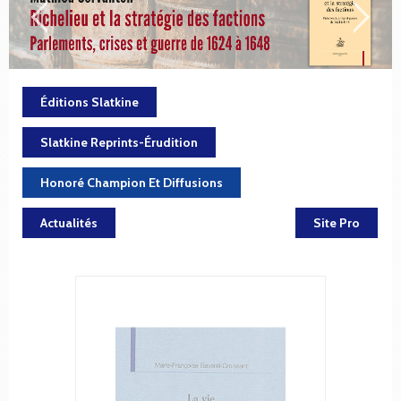
Éditions Slatkine
Slatkine Reprints-Érudition
Honoré Champion Et Diffusions
Actualités
Site Pro