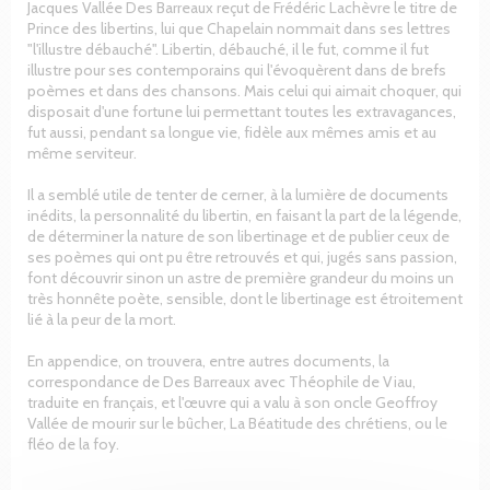
Jacques Vallée Des Barreaux reçut de Frédéric Lachèvre le titre de
Prince des libertins, lui que Chapelain nommait dans ses lettres
"l'illustre débauché". Libertin, débauché, il le fut, comme il fut
illustre pour ses contemporains qui l'évoquèrent dans de brefs
poèmes et dans des chansons. Mais celui qui aimait choquer, qui
disposait d'une fortune lui permettant toutes les extravagances,
fut aussi, pendant sa longue vie, fidèle aux mêmes amis et au
même serviteur.
Il a semblé utile de tenter de cerner, à la lumière de documents
inédits, la personnalité du libertin, en faisant la part de la légende,
de déterminer la nature de son libertinage et de publier ceux de
ses poèmes qui ont pu être retrouvés et qui, jugés sans passion,
font découvrir sinon un astre de première grandeur du moins un
très honnête poète, sensible, dont le libertinage est étroitement
lié à la peur de la mort.
En appendice, on trouvera, entre autres documents, la
correspondance de Des Barreaux avec Théophile de Viau,
traduite en français, et l'œuvre qui a valu à son oncle Geoffroy
Vallée de mourir sur le bûcher, La Béatitude des chrétiens, ou le
fléo de la foy.