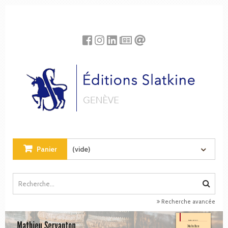
Panneau de gestion des cookies
Panier
(vide)
Recherche avancée