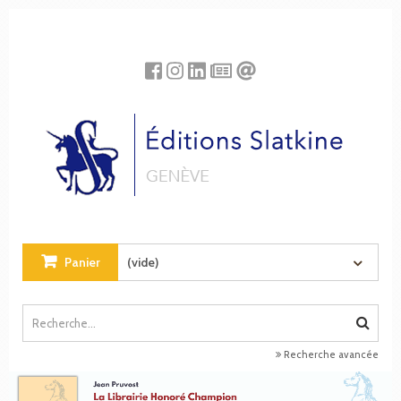
Panneau de gestion des cookies
Panier
(vide)
Recherche avancée