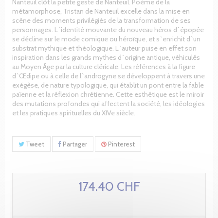
Nanteuil clôt la petite geste de Nanteuil. Poème de la
métamorphose, Tristan de Nanteuil excelle dans la mise en
scène des moments privilégiés de la transformation de ses
personnages. L`identité mouvante du nouveau héros d`épopée
se décline sur le mode comique ou héroïque, et s`enrichit d`un
substrat mythique et théologique. L`auteur puise en effet son
inspiration dans les grands mythes d`origine antique, véhiculés
au Moyen Âge par la culture cléricale. Les références à la figure
d`Œdipe ou à celle de l`androgyne se développent à travers une
exégèse, de nature typologique, qui établit un pont entre la fable
païenne et la réflexion chrétienne. Cette esthétique est le miroir
des mutations profondes qui affectent la société, les idéologies
et les pratiques spirituelles du XIVe siècle.
Tweet
Partager
Pinterest
174.40 CHF