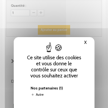
Quantité :
Ajouter au panier
X
Masquer le
Ce site utilise des cookies
FICHE TECHNIQUE
et vous donne le
contrôle sur ceux que
vous souhaitez activer
DE LA MÊME COLLECTION
Nos partenaires
(1)
Autre