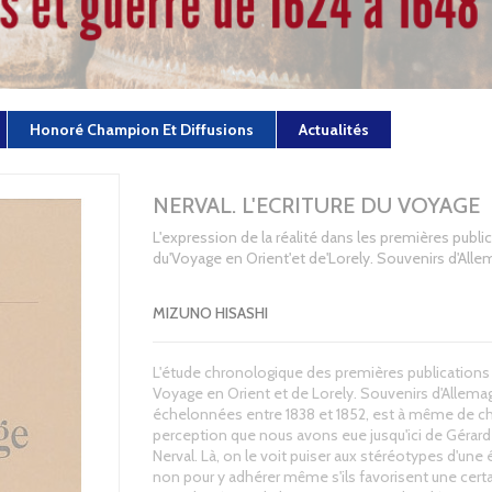
Honoré Champion Et Diffusions
Actualités
NERVAL. L'ECRITURE DU VOYAGE
L'expression de la réalité dans les premières publi
du'Voyage en Orient'et de'Lorely. Souvenirs d'Alle
MIZUNO HISASHI
L'étude chronologique des premières publications
Voyage en Orient et de Lorely. Souvenirs d'Allema
échelonnées entre 1838 et 1852, est à même de ch
perception que nous avons eue jusqu'ici de Gérard
Nerval. Là, on le voit puiser aux stéréotypes d'une
non pour y adhérer même s'ils favorisent une cert