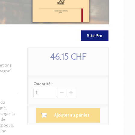
Site Pro
46.15 CHF
cations
magne'.
Quantité :
 du
gne,
anger la
Ajouter au panier
 de
 époque,
aine