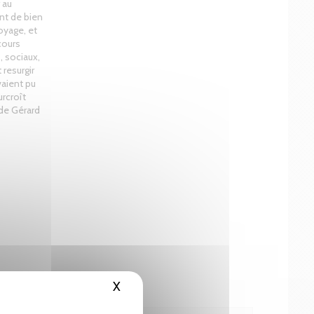
 au
ant de bien
oyage, et
cours
, sociaux,
 resurgir
vaient pu
urcroît
 de Gérard
X
Masquer le bandeau des cookies