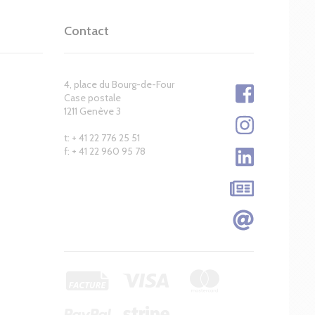
Contact
4, place du Bourg-de-Four
Case postale
1211 Genève 3
t: + 41 22 776 25 51
f: + 41 22 960 95 78