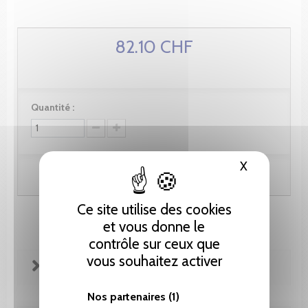
82.10 CHF
Quantité :
X
Masquer le
Ajouter au panier
Ce site utilise des cookies
et vous donne le
contrôle sur ceux que
vous souhaitez activer
FICHE TECHNIQUE
Nos partenaires
(1)