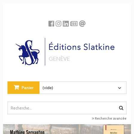
Panneau de gestion des cookies
Panier
(vide)
Recherche avancée