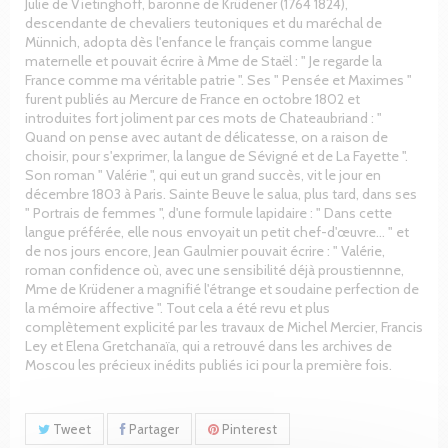
Julie de Vietinghoff, baronne de Krüdener (1764 1824),
descendante de chevaliers teutoniques et du maréchal de
Münnich, adopta dès l'enfance le français comme langue
maternelle et pouvait écrire à Mme de Staël : " Je regarde la
France comme ma véritable patrie ". Ses " Pensée et Maximes "
furent publiés au Mercure de France en octobre 1802 et
introduites fort joliment par ces mots de Chateaubriand : "
Quand on pense avec autant de délicatesse, on a raison de
choisir, pour s'exprimer, la langue de Sévigné et de La Fayette ".
Son roman " Valérie ", qui eut un grand succès, vit le jour en
décembre 1803 à Paris. Sainte Beuve le salua, plus tard, dans ses
" Portrais de femmes ", d'une formule lapidaire : " Dans cette
langue préférée, elle nous envoyait un petit chef-d'œuvre… " et
de nos jours encore, Jean Gaulmier pouvait écrire : " Valérie,
roman confidence où, avec une sensibilité déjà proustiennne,
Mme de Krüdener a magnifié l'étrange et soudaine perfection de
la mémoire affective ". Tout cela a été revu et plus
complètement explicité par les travaux de Michel Mercier, Francis
Ley et Elena Gretchanaïa, qui a retrouvé dans les archives de
Moscou les précieux inédits publiés ici pour la première fois.
Tweet
Partager
Pinterest