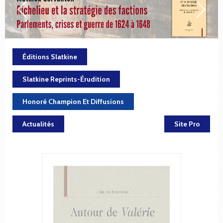
Éditions Slatkine
Slatkine Reprints-Érudition
Honoré Champion Et Diffusions
Actualités
Site Pro