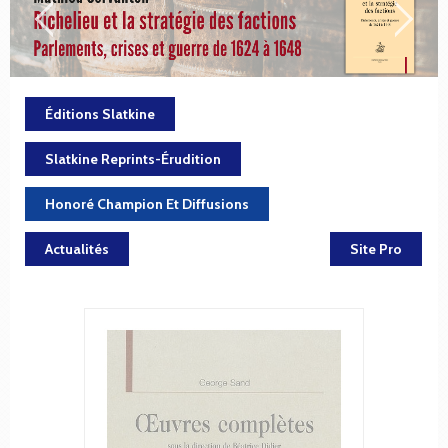
Éditions Slatkine
Slatkine Reprints-Érudition
Honoré Champion Et Diffusions
Actualités
Site Pro