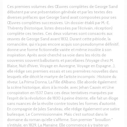
Ces premiers volumes des Œuvres complètes de George Sand
débutent par une présentation générale et par les textes des
diverses préfaces que George Sand avait composées pour ses
Œuvres complètes successives. Un dossier établi par M.-E.
Thérenty (historique, listes dressées par l'écrivain, réception)
complète ces textes. Ces deux volumes sont consacrés aux
œuvres de George Sand avant 1832. Durant cette période, la
romancière, qui n'a pas encore acquis son pseudonyme définitif,
donne une forme fictionnelle variée et même insolite à son
inspiration. Après avoir cherché sa voie dans les récits de
souvenirs souvent balbutiants et parcellaires (Voyage chez M.
Blaise, Nuit d'hiver, Voyage en Auvergne, Voyage en Espagne...),
elle rédige ses premiers essais et ses premières nouvelles dans
lesquels elle décrit le martyre de l'artiste incompris : Histoire du
rêveur, La Prima Donna, La Fille d'Albano. Elle aborde également
la scène historique, alors à la mode, avec Jehan Cauvin et Une
conspiration en 1537. Dans ces deux tentatives marquées par
l'esprit de la révolution de 1830 à peine éteinte, elle fait un éloge
sans nuances de la révolte contre toutes les formes d'autorité.
En compagnie de Jules Sandeau, elle rédige également une satire
burlesque, Le Commissionnaire. Mais c'est surtout dans le
domaine du roman qu'elle s'affirme. Son premier " brouillon "
s'intitule, en 1829, La Marraine. Elle commence à y traiter un