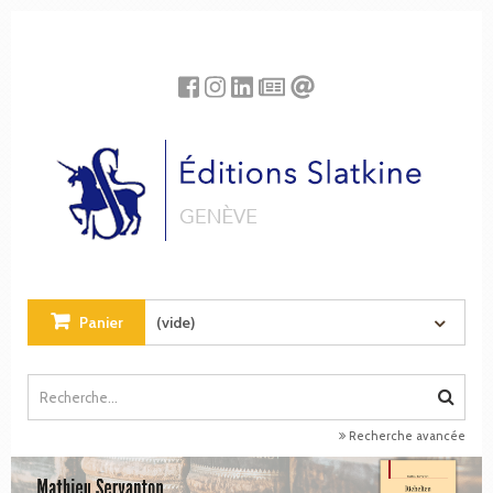
Panneau de gestion des cookies
Panier
(vide)
Recherche avancée