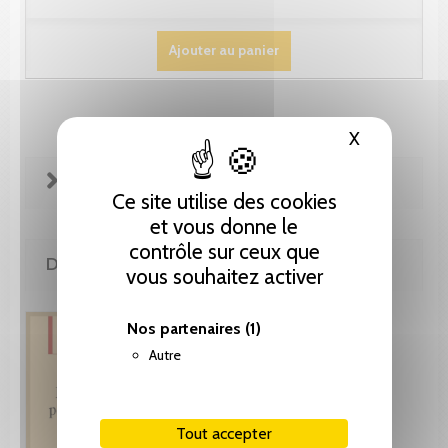
Ajouter au panier
X
Masquer le
FICHE TECHNIQUE
Ce site utilise des cookies
et vous donne le
contrôle sur ceux que
DE LA MÊME COLLECTION
vous souhaitez activer
Nos partenaires
(1)
Autre
Tout accepter