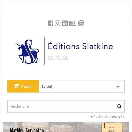
Panneau de gestion des cookies
Panier
(vide)
Recherche avancée