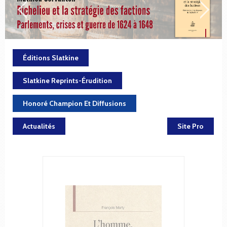
Éditions Slatkine
Slatkine Reprints-Érudition
Honoré Champion Et Diffusions
Actualités
Site Pro