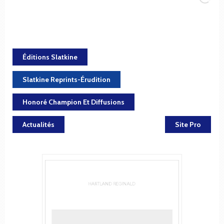
Éditions Slatkine
Slatkine Reprints-Érudition
Honoré Champion Et Diffusions
Actualités
Site Pro