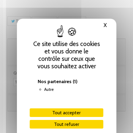
Tweet
Partager
Pinterest
X
Masquer le
Ce site utilise des cookies
61.55 CHF
et vous donne le
contrôle sur ceux que
vous souhaitez activer
Quantité :
Nos partenaires
(1)
Autre
Ajouter au panier
Tout accepter
Tout refuser