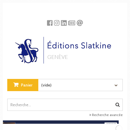
Panneau de gestion des cookies
Panier
(vide)
Recherche avancée