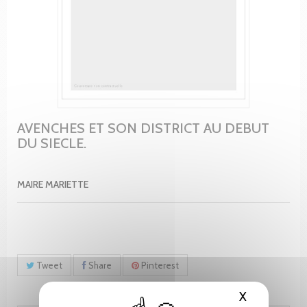
AVENCHES ET SON DISTRICT AU DEBUT
DU SIECLE.
MAIRE MARIETTE
Tweet
Share
Pinterest
X
Hide cooki