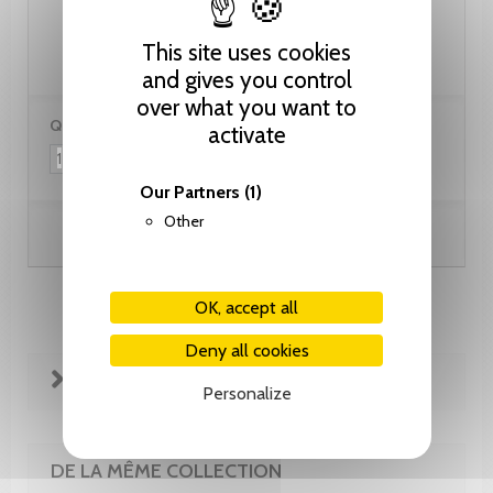
28.00 CHF
This site uses cookies
and gives you control
over what you want to
Quantity:
activate
Our Partners
(1)
Other
Add to cart
OK, accept all
Deny all cookies
FICHE TECHNIQUE
Personalize
DE LA MÊME COLLECTION