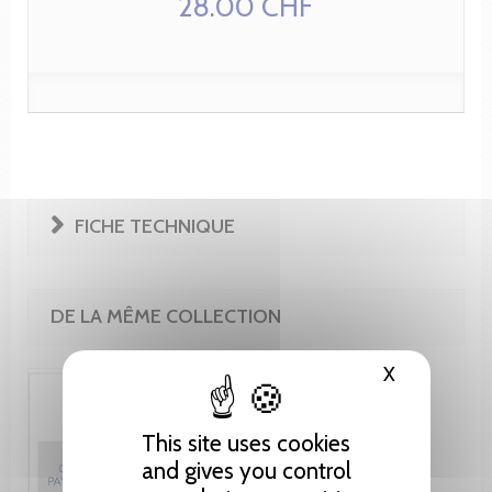
28.00 CHF
FICHE TECHNIQUE
DE LA MÊME COLLECTION
X
Hide cooki
This site uses cookies
and gives you control