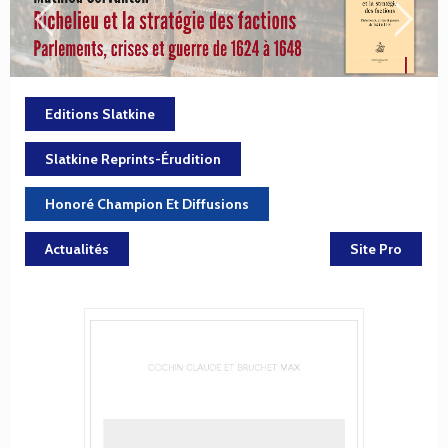
Editions Slatkine
Slatkine Reprints-Érudition
Honoré Champion Et Diffusions
Actualités
Site Pro