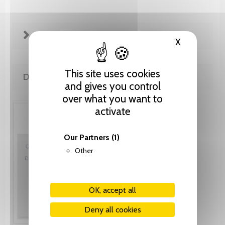
FICHE TECHNIQUE
X
Hide cooki
This site uses cookies
DE LA MÊME COLLECTION
and gives you control
over what you want to
activate
Our Partners
(1)
Other
OK, accept all
Deny all cookies