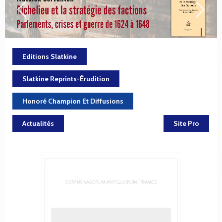
Editions Slatkine
Slatkine Reprints-Érudition
Honoré Champion Et Diffusions
Actualités
Site Pro