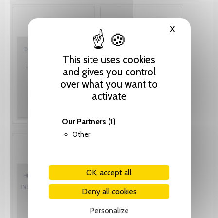
X
Hide cooki
This site uses cookies
and gives you control
over what you want to
activate
Our Partners
(1)
Other
OK, accept all
Deny all cookies
Personalize