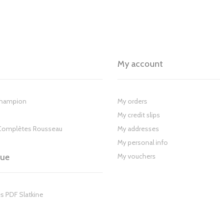
My account
Champion
My orders
My credit slips
Complètes Rousseau
My addresses
My personal info
gue
My vouchers
s PDF Slatkine