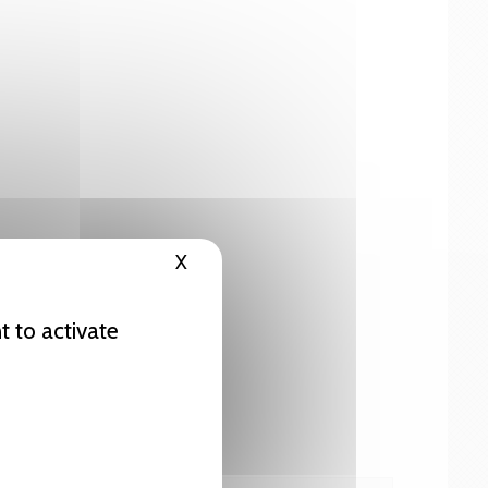
X
Hide cookie banner
t to activate