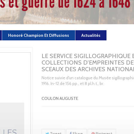
Honoré Champion Et Diffusions
Actualités
LE SERVICE SIGILLOGRAPHIQUE 
COLLECTIONS D'EMPREINTES DE
SCEAUX DES ARCHIVES NATIONA
Notice suivie d'un catalogue du Musée sigillographiq
1916. In-12 de 156 pp., et 8 pl.h.t., br.
COULON AUGUSTE
Tweet
Share
Pinterest