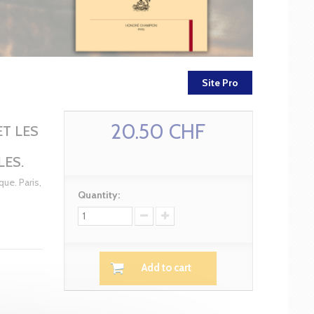
Site Pro
20.50 CHF
ET LES
LES.
ue. Paris,
Quantity:
Add to cart