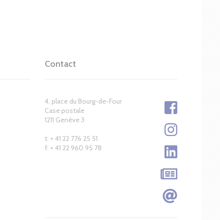
Contact
4, place du Bourg-de-Four
Case postale
1211 Genève 3
t: + 41 22 776 25 51
f: + 41 22 960 95 78