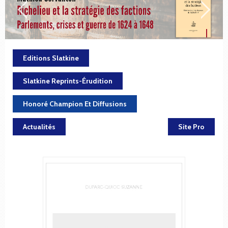
Editions Slatkine
Slatkine Reprints-Érudition
Honoré Champion Et Diffusions
Actualités
Site Pro