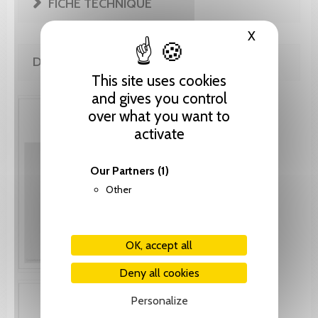
FICHE TECHNIQUE
X
Hide cooki
DE LA MÊME COLLECTION
This site uses cookies
and gives you control
over what you want to
activate
Our Partners
(1)
Other
OK, accept all
Deny all cookies
Personalize