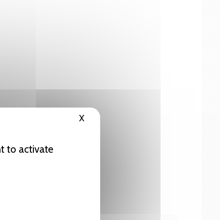
X
Hide cookie banner
t to activate