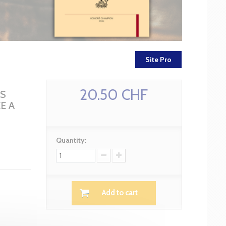
Site Pro
20.50 CHF
ES
E A
Quantity:
Add to cart