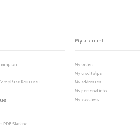
My account
Champion
My orders
My credit slips
Complètes Rousseau
My addresses
My personal info
gue
My vouchers
s PDF Slatkine