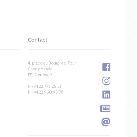
Contact
4, place du Bourg-de-Four
Case postale
1211 Genève 3
t: + 41 22 776 25 51
f: + 41 22 960 95 78