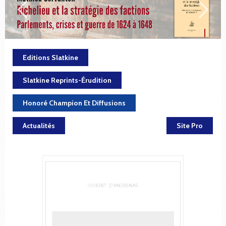
Editions Slatkine
Slatkine Reprints-Érudition
Honoré Champion Et Diffusions
Actualités
Site Pro