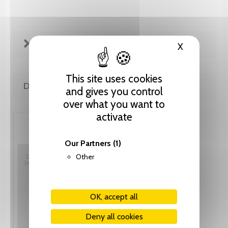
FICHE TECHNIQUE
X
Hide cooki
This site uses cookies
DE LA MÊME COLLECTION
and gives you control
over what you want to
activate
Our Partners
(1)
Other
OK, accept all
Deny all cookies