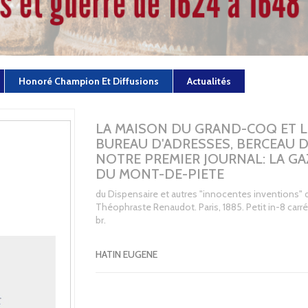
Honoré Champion Et Diffusions
Actualités
LA MAISON DU GRAND-COQ ET L
BUREAU D'ADRESSES, BERCEAU 
NOTRE PREMIER JOURNAL: LA GA
DU MONT-DE-PIETE
du Dispensaire et autres "innocentes inventions" 
Théophraste Renaudot. Paris, 1885. Petit in-8 carré
br.
HATIN EUGENE