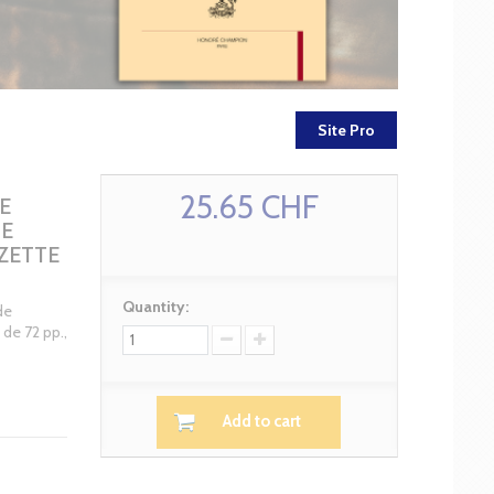
Site Pro
25.65 CHF
E
DE
ZETTE
Quantity:
de
 de 72 pp.,
Add to cart