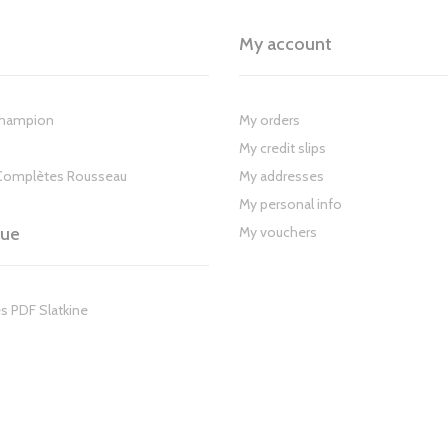
My account
Champion
My orders
My credit slips
Complètes Rousseau
My addresses
My personal info
gue
My vouchers
s PDF Slatkine