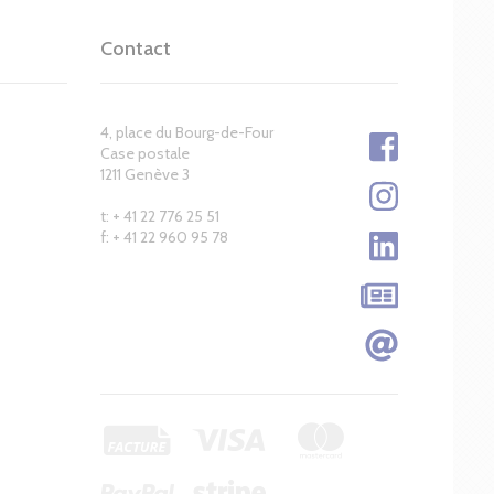
Contact
4, place du Bourg-de-Four
Case postale
1211 Genève 3
t: + 41 22 776 25 51
f: + 41 22 960 95 78