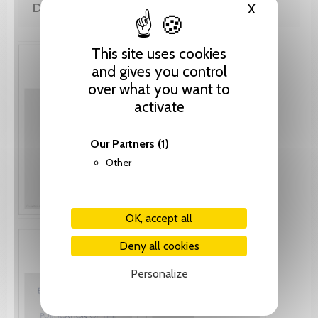
DE LA MÊME COLLECTION
X
Hide cooki
This site uses cookies
and gives you control
over what you want to
activate
Our Partners
(1)
Other
OK, accept all
Deny all cookies
Personalize