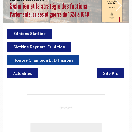
Editions Slatkine
Slatkine Reprints-Érudition
Honoré Champion Et Diffusions
Actualités
Site Pro