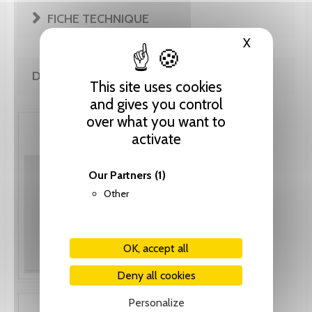
FICHE TECHNIQUE
X
Hide cooki
DE LA MÊME COLLECTION
This site uses cookies
and gives you control
over what you want to
activate
Our Partners
(1)
Other
OK, accept all
Deny all cookies
Personalize