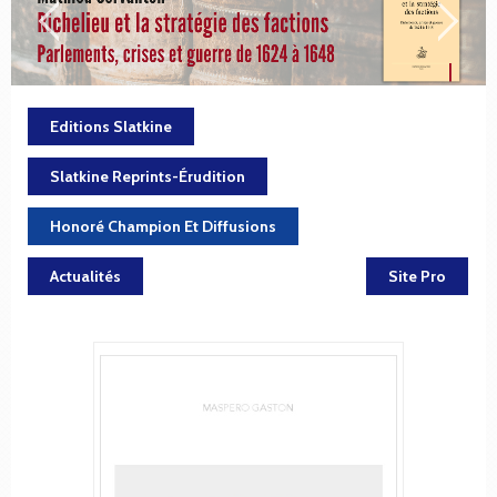
Editions Slatkine
Slatkine Reprints-Érudition
Honoré Champion Et Diffusions
Actualités
Site Pro