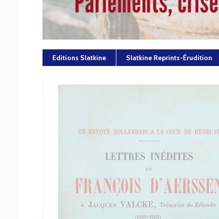
Editions Slatkine
Slatkine Reprints-Érudition