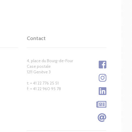
Contact
4, place du Bourg-de-Four
Case postale
1211 Genève 3
t: + 41 22 776 25 51
f: + 41 22 960 95 78