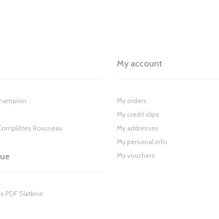
My account
Champion
My orders
My credit slips
Complètes Rousseau
My addresses
My personal info
gue
My vouchers
s PDF Slatkine