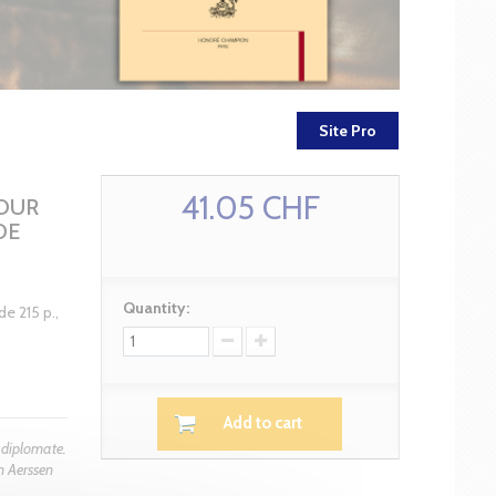
Site Pro
41.05 CHF
COUR
DE
S
Quantity:
de 215 p.,
Add to cart
 diplomate.
n Aerssen