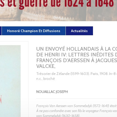
Honoré Champion Et Diffusions
Actualités
UN ENVOYÉ HOLLANDAIS À LA 
DE HENRI IV: LETTRES INÉDITES 
FRANÇOIS D'AERSSEN À JACQUE
VALCKE,
Trésorier de Zélande (1599-1603). Paris, 1908. In-8 
n.c., broché
NOUAILLAC JOSEPH
François Van Aerssen van Sommelsdyk (1572-1641) était
À ne pas confondre avec son fils le voyageur François va
van Sommelsdyk (1630-1658).