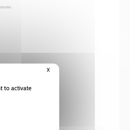
storien.
X
Hide cookie banner
t to activate