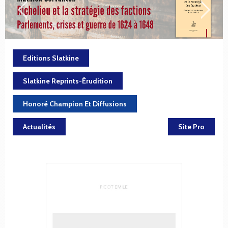
Editions Slatkine
Slatkine Reprints-Érudition
Honoré Champion Et Diffusions
Actualités
Site Pro