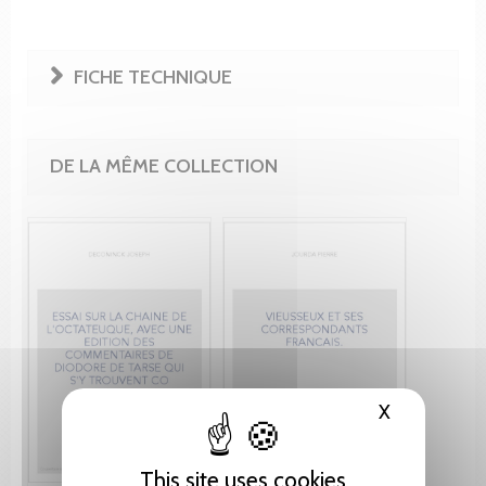
FICHE TECHNIQUE
DE LA MÊME COLLECTION
X
Hide cooki
This site uses cookies