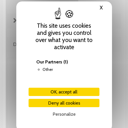
X
Hide cooki
FICHE TECHNIQUE
This site uses cookies
and gives you control
over what you want to
DE LA MÊME COLLECTION
activate
Our Partners
(1)
Other
OK, accept all
Deny all cookies
Personalize