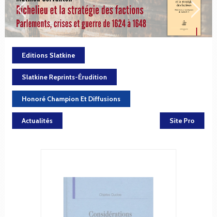
Editions Slatkine
Slatkine Reprints-Érudition
Honoré Champion Et Diffusions
Actualités
Site Pro