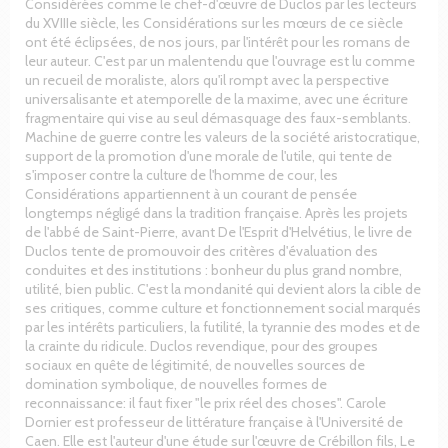
Considérées comme le chef-d'œuvre de Duclos par les lecteurs
du XVIIIe siècle, les Considérations sur les mœurs de ce siècle
ont été éclipsées, de nos jours, par l'intérêt pour les romans de
leur auteur. C'est par un malentendu que l'ouvrage est lu comme
un recueil de moraliste, alors qu'il rompt avec la perspective
universalisante et atemporelle de la maxime, avec une écriture
fragmentaire qui vise au seul démasquage des faux-semblants.
Machine de guerre contre les valeurs de la société aristocratique,
support de la promotion d'une morale de l'utile, qui tente de
s'imposer contre la culture de l'homme de cour, les
Considérations appartiennent à un courant de pensée
longtemps négligé dans la tradition française. Après les projets
de l'abbé de Saint-Pierre, avant De l'Esprit d'Helvétius, le livre de
Duclos tente de promouvoir des critères d'évaluation des
conduites et des institutions : bonheur du plus grand nombre,
utilité, bien public. C'est la mondanité qui devient alors la cible de
ses critiques, comme culture et fonctionnement social marqués
par les intérêts particuliers, la futilité, la tyrannie des modes et de
la crainte du ridicule. Duclos revendique, pour des groupes
sociaux en quête de légitimité, de nouvelles sources de
domination symbolique, de nouvelles formes de
reconnaissance: il faut fixer "le prix réel des choses". Carole
Dornier est professeur de littérature française à l'Université de
Caen. Elle est l'auteur d'une étude sur l'œuvre de Crébillon fils, Le