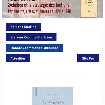
Editions Slatkine
Slatkine Reprints-Érudition
Honoré Champion Et Diffusions
Actualités
Site Pro