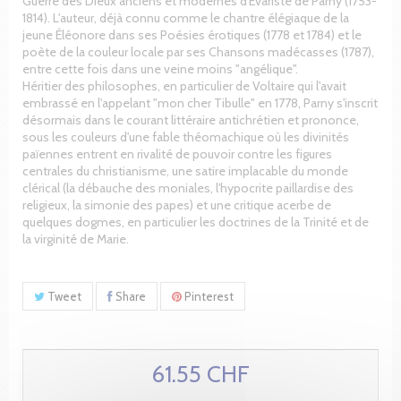
Guerre des Dieux anciens et modernes d'Évariste de Parny (1753-
1814). L'auteur, déjà connu comme le chantre élégiaque de la
jeune Éléonore dans ses Poésies érotiques (1778 et 1784) et le
poète de la couleur locale par ses Chansons madécasses (1787),
entre cette fois dans une veine moins "angélique".
Héritier des philosophes, en particulier de Voltaire qui l'avait
embrassé en l'appelant "mon cher Tibulle" en 1778, Parny s'inscrit
désormais dans le courant littéraire antichrétien et prononce,
sous les couleurs d'une fable théomachique où les divinités
païennes entrent en rivalité de pouvoir contre les figures
centrales du christianisme, une satire implacable du monde
clérical (la débauche des moniales, l'hypocrite paillardise des
religieux, la simonie des papes) et une critique acerbe de
quelques dogmes, en particulier les doctrines de la Trinité et de
la virginité de Marie.
Tweet
Share
Pinterest
61.55 CHF