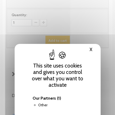
Quantity:
Add to cart
X
Hide cooki
This site uses cookies
and gives you control
FICHE TECHNIQUE
over what you want to
activate
DE LA MÊME COLLECTION
Our Partners
(1)
Other