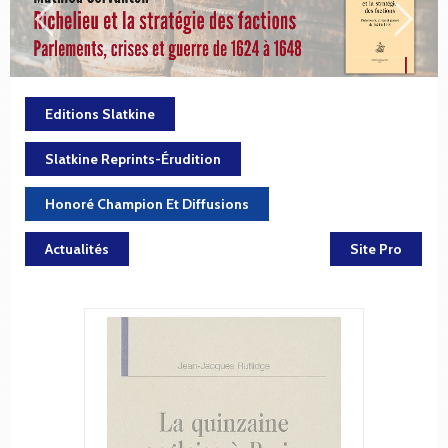
Editions Slatkine
Slatkine Reprints-Érudition
Honoré Champion Et Diffusions
Actualités
Site Pro