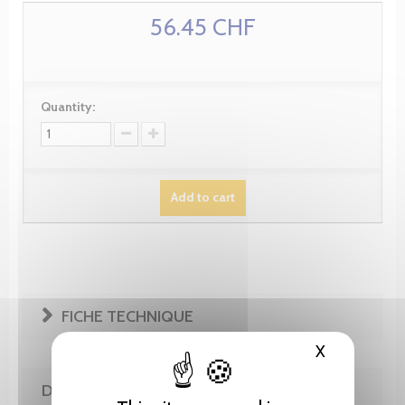
56.45 CHF
Quantity:
Add to cart
FICHE TECHNIQUE
X
Hide cooki
DE LA MÊME COLLECTION