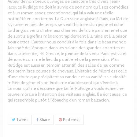
Auteur de nombreux ouvrages de caractère très divers, Jean-
Jacques Rutlidge ne doit la survie de son nom qu'à ses comédies
et à un roman assez exceptionnel qui lui a valu une réelle
notoriété en son temps. La Quinzaine anglaise à Paris, ou l'Art de
s'y ruiner en peu de temps se veut l'histoire d'un jeune et riche
lord anglais venu s'initier aux charmes de la vie parisienne et que
de subtils aigrefins mèneront rapidement à la ruine et à la prison
pour dettes. L'auteur nous conduit à la fois dans le beau monde
faisandé de l'époque, dans les salons des grandes cocottes et
dans l'atelier de J.-B. Greuze, le peintre de la vertu. Paris est vu et
dénoncé comme le lieu du paraître et de la perversion. Mais
Rutlidge est aussi un témoin attentif, des salles de jeu comme
des premières courses de chevaux. L'histoire de Milord est celle
d'une chute que précipitent sa candeur et sa vanité, sa curiosité
mêlée de gêne et son érotisme d'adolescent qui s'éveille à
l'amour, qu'il ne découvre que tarifé. Rutlidge a voulu écrire une
œuvre morale à l'intention des visiteurs anglais. Il a écrit aussi ce
qui ressemble plutôt à l'ébauche d'un roman balzacien.
Tweet
Share
Pinterest