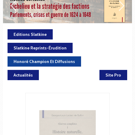
Editions Slatkine
Slatkine Reprints-Érudition
Honoré Champion Et Diffusions
Actualités
Site Pro