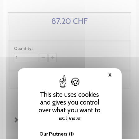
87.20 CHF
Quantity:
X
Hide cooki
Add to cart
This site uses cookies
and gives you control
over what you want to
activate
FICHE TECHNIQUE
Our Partners
(1)