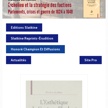
Editions Slatkine
Slatkine Reprints-Érudition
Honoré Champion Et Diffusions
Actualités
Site Pro