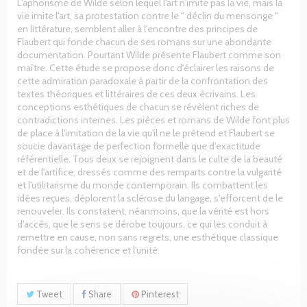
L'aphorisme de Wilde selon lequel l'art n'imite pas la vie, mais la
vie imite l'art, sa protestation contre le " déclin du mensonge "
en littérature, semblent aller à l'encontre des principes de
Flaubert qui fonde chacun de ses romans sur une abondante
documentation. Pourtant Wilde présente Flaubert comme son
maître. Cette étude se propose donc d'éclairer les raisons de
cette admiration paradoxale à partir de la confrontation des
textes théoriques et littéraires de ces deux écrivains. Les
conceptions esthétiques de chacun se révèlent riches de
contradictions internes. Les pièces et romans de Wilde font plus
de place à l'imitation de la vie qu'il ne le prétend et Flaubert se
soucie davantage de perfection formelle que d'exactitude
référentielle. Tous deux se rejoignent dans le culte de la beauté
et de l'artifice, dressés comme des remparts contre la vulgarité
et l'utilitarisme du monde contemporain. Ils combattent les
idées reçues, déplorent la sclérose du langage, s'efforcent de le
renouveler. Ils constatent, néanmoins, que la vérité est hors
d'accès, que le sens se dérobe toujours, ce qui les conduit à
remettre en cause, non sans regrets, une esthétique classique
fondée sur la cohérence et l'unité.
Tweet
Share
Pinterest