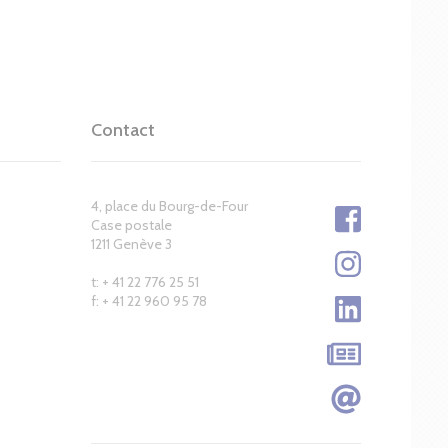
Contact
4, place du Bourg-de-Four
Case postale
1211 Genève 3
t: + 41 22 776 25 51
f: + 41 22 960 95 78