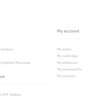
My account
Champion
My orders
My credit slips
Complètes Rousseau
My addresses
My personal info
gue
My vouchers
s PDF Slatkine