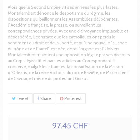
Alors que le Second Empire vit ses années les plus fastes,
Montalembert dénonce le despotisme du régime, les
dispositions qui bâillonnent les Assemblées délibérantes,
l`Académie française, la presse, ou surveillent les
correspondances privées. Avec une clairvoyance implacable et
désespérée, il constate que les catholiques ont perdu le
sentiment du droit et de la liberté, et qu`une nouvelle "alliance
du trône et de l`autel" est née, dont l`organe est l`Univers.
Montalembert maintient une opposition légale par ses discours
au Corps législatif et par ses articles au Correspondant. Il
conserve, malgré les attaques, la considération de la Maison
d`Orléans, de la reine Victoria, du roi de Bavière, de Maximilien II,
de Cavour, et même du protestant Guizot.
Tweet
Share
Pinterest
97.45 CHF