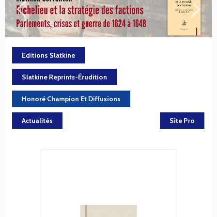
Editions Slatkine
Slatkine Reprints-Érudition
Honoré Champion Et Diffusions
Actualités
Site Pro