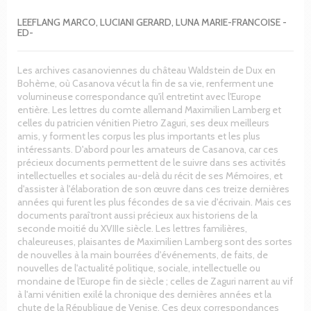
LEEFLANG MARCO, LUCIANI GERARD, LUNA MARIE-FRANCOISE -
ED-
Les archives casanoviennes du château Waldstein de Dux en
Bohème, où Casanova vécut la fin de sa vie, renferment une
volumineuse correspondance qu'il entretint avec l'Europe
entière. Les lettres du comte allemand Maximilien Lamberg et
celles du patricien vénitien Pietro Zaguri, ses deux meilleurs
amis, y forment les corpus les plus importants et les plus
intéressants. D'abord pour les amateurs de Casanova, car ces
précieux documents permettent de le suivre dans ses activités
intellectuelles et sociales au-delà du récit de ses Mémoires, et
d'assister à l'élaboration de son œuvre dans ces treize dernières
années qui furent les plus fécondes de sa vie d'écrivain. Mais ces
documents paraîtront aussi précieux aux historiens de la
seconde moitié du XVIIIe siècle. Les lettres familières,
chaleureuses, plaisantes de Maximilien Lamberg sont des sortes
de nouvelles à la main bourrées d'événements, de faits, de
nouvelles de l'actualité politique, sociale, intellectuelle ou
mondaine de l'Europe fin de siècle ; celles de Zaguri narrent au vif
à l'ami vénitien exilé la chronique des dernières années et la
chute de la République de Venise. Ces deux correspondances