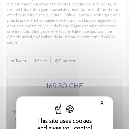
ont été minutieusement transcrites à partir des manuscrits, et
ont fait l'objet d'un grand travail de présentation et d'annotation,
afin d'en rendre aisée la lecture. Celle du comte Lamberg se voit
pour la première fois publiée en français, sa langue originale, et
dans son intégralité. Celle de Pietro Zaguri est présentée dans
une traduction française, elle aussi inédite, due aux soins de
Gérard Luciani, spécialiste de la littérature vénitienne du XVIIIe
siècle.
Tweet
Share
Pinterest
169.30 CHF
X
Hide cooki
Quantity:
This site uses cookies
and gives you control