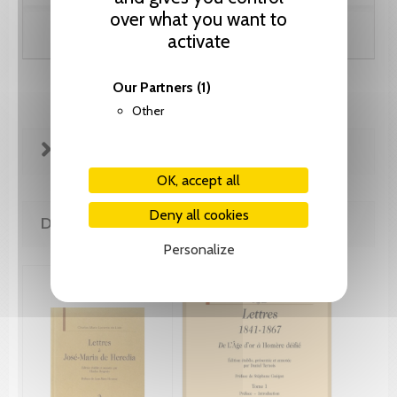
over what you want to
Add to cart
activate
Our Partners
(1)
Other
FICHE TECHNIQUE
OK, accept all
Deny all cookies
DE LA MÊME COLLECTION
Personalize