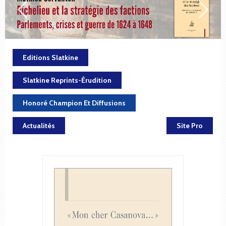
Editions Slatkine
Slatkine Reprints-Érudition
Honoré Champion Et Diffusions
Actualités
Site Pro