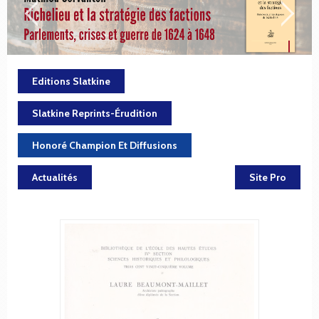
Editions Slatkine
Slatkine Reprints-Érudition
Honoré Champion Et Diffusions
Actualités
Site Pro