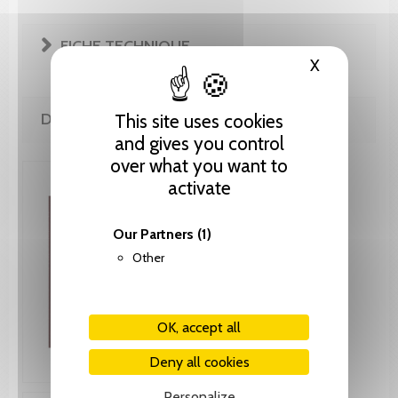
FICHE TECHNIQUE
X
Hide cooki
DE LA MÊME COLLECTION
This site uses cookies
and gives you control
over what you want to
activate
Our Partners
(1)
Other
OK, accept all
Deny all cookies
Personalize