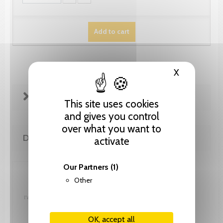
Add to cart
X
Hide cooki
FICHE TECHNIQUE
This site uses cookies
and gives you control
over what you want to
DE LA MÊME COLLECTION
activate
Our Partners
(1)
Other
OK, accept all