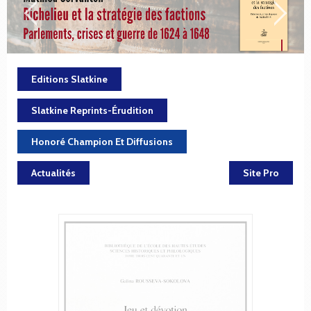
Editions Slatkine
Slatkine Reprints-Érudition
Honoré Champion Et Diffusions
Actualités
Site Pro