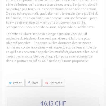
série de lettres qu’il adresse à un de ses amis, Benjamin, dont il
ne partage pas toujours les orientations de pensée et d’action.
De ces échanges, naît, graduellement, le dessin d’une judéité du
e
XXI
siècle, de ce qui fait qu’un homme – ou une femme – peut-
être – se dire et être dit – juif qu’il soit croyant ou athée,
pratiquant ou non, sioniste ou non, sépharade ou ashkénaze.
Le texte d’Hubert Hannoun plonge dans son vécu de Juif
originaire du Maghreb. Il se veut, par ailleurs, à la fois le plus
objectif possible – il s’appuie sur les données des sciences
humaines contemporaines – et respectueux de l’ensemble de
ce qu’il est convenu d’appeler les
sensibilités juives
actuelles. Ainsi,
il n’est pas impossible que chaque Juif puisse se reconnaître
e
dans le portrait du Juif du XXI
siècle qu’il nous propose ici.
Tweet
Share
Pinterest
46.15 CHF