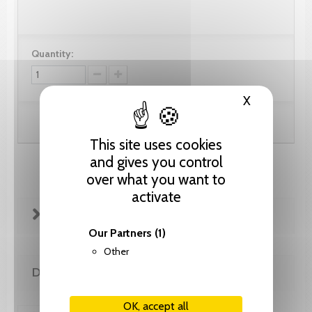
Quantity:
X
Hide cooki
Add to cart
This site uses cookies
and gives you control
over what you want to
activate
FICHE TECHNIQUE
Our Partners
(1)
Other
DE LA MÊME COLLECTION
OK, accept all