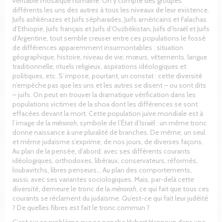
véritable mosaïque humaine. On y compte des groupes
différents les uns des autres à tous les niveaux de leur existence.
Juifs ashkénazes et Juifs sépharades, Juifs américains et Falachas
d’Ethiopie, Juifs français et Juifs d’Ouzbékistan, Juifs d’Israël et Juifs
d’Argentine, tout semble creuser entre ces populations le fossé
de différences apparemment insurmontables : situation
géographique, histoire, niveau de vie, mœurs, vêtements, langue
traditionnelle, rituels religieux, aspirations idéologiques et
politiques, etc. S’impose, pourtant, un constat : cette diversité
n’empêche pas que les uns et les autres se disent – ou sont dits
– juifs. On peut en trouver la dramatique vérification dans les
populations victimes de la shoa dont les différences se sont
effacées devant la mort. Cette population juive mondiale est à
l’image de la
ménorah
, symbole de l’État d’Israël : un même tronc
donne naissance à une pluralité de branches. De même, un seul
et même judaïsme s’exprime, de nos jours, de diverses façons.
Au plan de la pensée, d’abord, avec ses différents courants
idéologiques, orthodoxes, libéraux, conservateurs, réformés,
loubavitchs, libres penseurs... Au plan des comportements,
aussi, avec ses variantes sociologiques. Mais, par-delà cette
diversité, demeure le tronc de la
ménorah
, ce qui fait que tous ces
courants se réclament du judaïsme. Qu’est-ce qui fait leur judéité
? De quelles fibres est fait le tronc commun ?
C’est sur ce problème que se penche Hubert Hannoun dans une