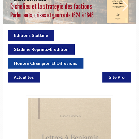
Editions Slatkine
Slatkine Reprints-Érudition
Honoré Champion Et Diffusions
Actualités
Site Pro