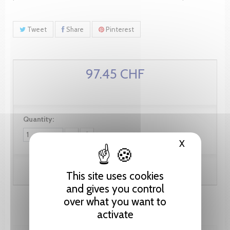
Tweet
Share
Pinterest
97.45 CHF
Quantity:
X
Hide cooki
Add to cart
This site uses cookies
and gives you control
over what you want to
activate