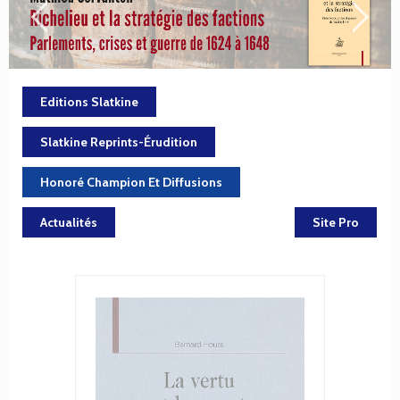
Editions Slatkine
Slatkine Reprints-Érudition
Honoré Champion Et Diffusions
Actualités
Site Pro