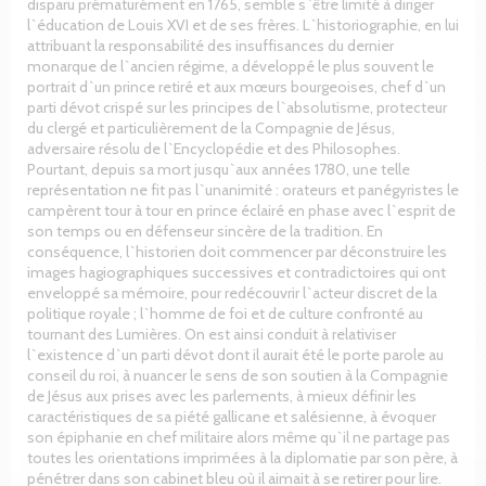
disparu prématurément en 1765, semble s`être limité à diriger
l`éducation de Louis XVI et de ses frères. L`historiographie, en lui
attribuant la responsabilité des insuffisances du dernier
monarque de l`ancien régime, a développé le plus souvent le
portrait d`un prince retiré et aux mœurs bourgeoises, chef d`un
parti dévot crispé sur les principes de l`absolutisme, protecteur
du clergé et particulièrement de la Compagnie de Jésus,
adversaire résolu de l`Encyclopédie et des Philosophes.
Pourtant, depuis sa mort jusqu`aux années 1780, une telle
représentation ne fit pas l`unanimité : orateurs et panégyristes le
campèrent tour à tour en prince éclairé en phase avec l`esprit de
son temps ou en défenseur sincère de la tradition. En
conséquence, l`historien doit commencer par déconstruire les
images hagiographiques successives et contradictoires qui ont
enveloppé sa mémoire, pour redécouvrir l`acteur discret de la
politique royale ; l`homme de foi et de culture confronté au
tournant des Lumières. On est ainsi conduit à relativiser
l`existence d`un parti dévot dont il aurait été le porte parole au
conseil du roi, à nuancer le sens de son soutien à la Compagnie
de Jésus aux prises avec les parlements, à mieux définir les
caractéristiques de sa piété gallicane et salésienne, à évoquer
son épiphanie en chef militaire alors même qu`il ne partage pas
toutes les orientations imprimées à la diplomatie par son père, à
pénétrer dans son cabinet bleu où il aimait à se retirer pour lire.