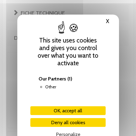
FICHE TECHNIQUE
X
Hide cooki
DE LA MÊME COLLECTION
This site uses cookies
and gives you control
over what you want to
activate
Our Partners
(1)
Other
OK, accept all
Deny all cookies
Personalize