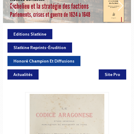
Editions Slatkine
Slatkine Reprints-Érudition
Honoré Champion Et Diffusions
Actualités
Site Pro