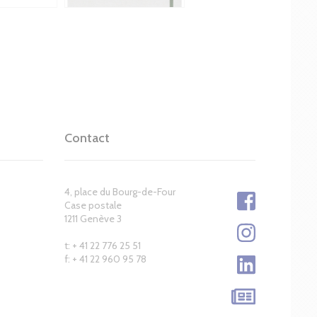
Contact
4, place du Bourg-de-Four
Case postale
1211 Genève 3
t: + 41 22 776 25 51
f: + 41 22 960 95 78