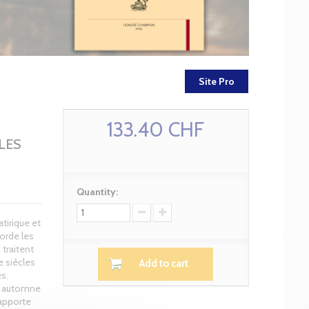
Site Pro
133.40 CHF
CLES
Quantity:
tirique et
borde les
traitent
e siècles
Add to cart
es.
et automne
apporte