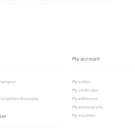
My account
Champion
My orders
My credit slips
Complètes Rousseau
My addresses
My personal info
gue
My vouchers