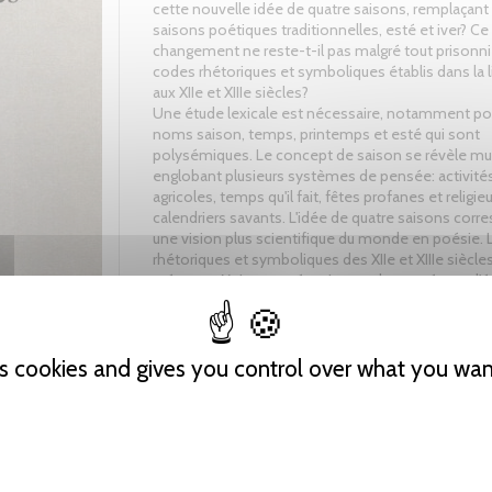
cette nouvelle idée de quatre saisons, remplaçant
saisons poétiques traditionnelles, esté et iver? Ce
changement ne reste-t-il pas malgré tout prisonni
codes rhétoriques et symboliques établis dans la l
aux XIIe et XIIIe siècles?
Une étude lexicale est nécessaire, notamment pou
noms saison, temps, printemps et esté qui sont
polysémiques. Le concept de saison se révèle mul
englobant plusieurs systèmes de pensée: activité
agricoles, temps qu'il fait, fêtes profanes et religie
calendriers savants. L'idée de quatre saisons corr
une vision plus scientifique du monde en poésie.
rhétoriques et symboliques des XIIe et XIIIe siècle
présents. Mais ces mécanismes de pensée ou d'éc
laissent tout de même une marge de manœuvre a
qui s'orientent vers plus de réalisme et d'attention
de la nature et vont parfois jusqu'à utiliser les sais
comme un motif structurant leur œuvre.
es cookies and gives you control over what you wan
Tweet
Share
Pinterest