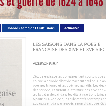
Honoré Champion Et Diffusions
Actualités
LES SAISONS DANS LA POESIE
FRANCAISE DES XIVE ET XVE SIE
VIGNERON FLEUR
L'étude envisage les domaines tant courtois que sa
couvre la période allant de Machaut à Villon. On a
poèmes lyriques et les poèmes narratifs. Les deux 
des saisons, et surtout la littérature des XIVe et XV
les fait aller de pair dans les dits à insertions lyriqu
À partir du XIVe siècle, les substantifs printemps 
apparaissent dans une poésie non didactique. Qu'